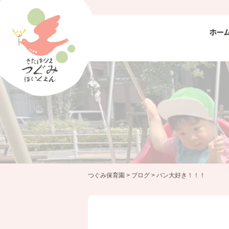
ホー
つぐみ保育園
>
ブログ
>
パン大好き！！！