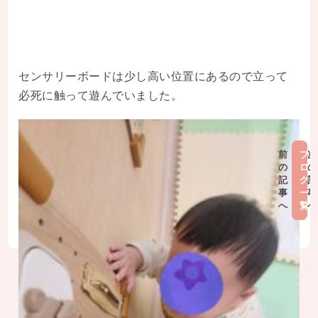
センサリーボードは少し高い位置にあるので立って
必死に触って遊んでいました。
前
ブ
次
の
ロ
の
記
グ
記
事
一
事
へ
覧
へ