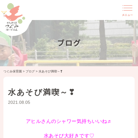
ブログ
つぐみ保育園
>
ブログ
>
水あそび満喫～❣
水あそび満喫～❣
2021.08.05
アヒルさんのシャワー気持ちいいね♬
水あそび大好きです♡