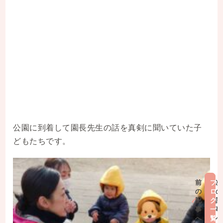
公園に到着して園長先生の話を真剣に聞いていた子
どもたちです。
前
ブ
次
の
ロ
の
記
グ
記
事
一
事
へ
覧
へ